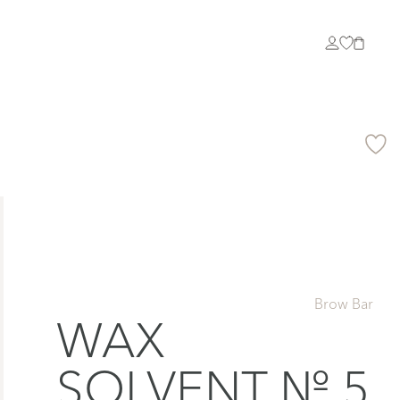
Brow Bar
WAX
SOLVENT № 5