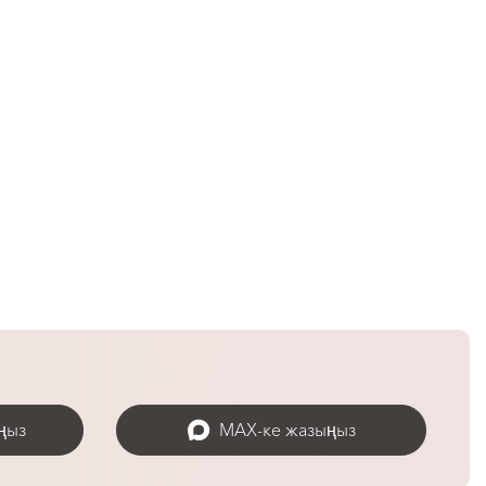
ңыз
MAX-ке жазыңыз