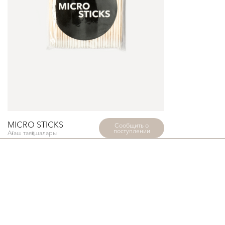
MICRO STICKS
Сообщить о
поступлении
Ағаш таяқшалары