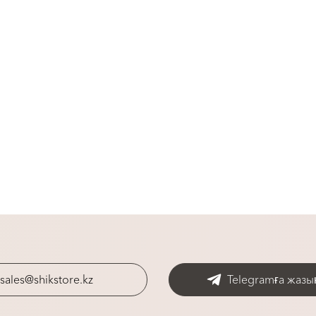
sales@shikstore.kz
Telegramға жазы