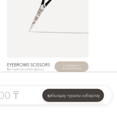
EYEBROWS SCISSORS
Сообщить о
поступлении
Қастарға арналған қайшы
00 ₸
қабылдау туралы хабарлау