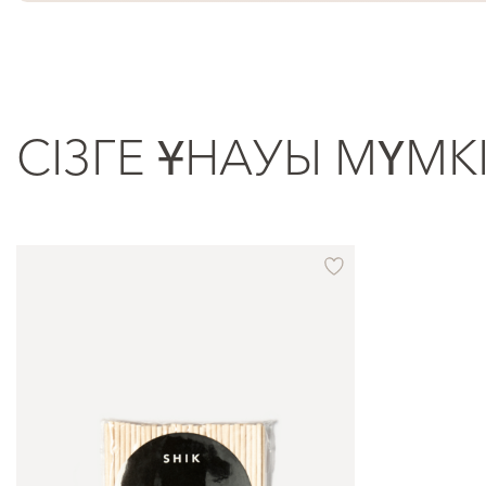
СІЗГЕ ҰНАУЫ МҮМК