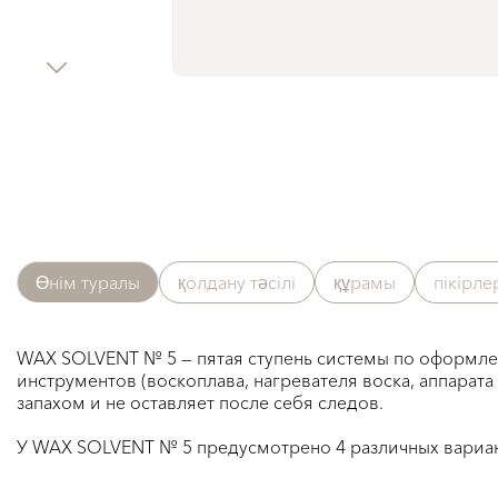
Өнім туралы
қолдану тәсілі
құрамы
пікірл
WAX SOLVENT № 5 — пятая ступень системы по оформлен
инструментов (воскоплава, нагревателя воска, аппарат
запахом и не оставляет после себя следов.
У WAX SOLVENT № 5 предусмотрено 4 различных вариан