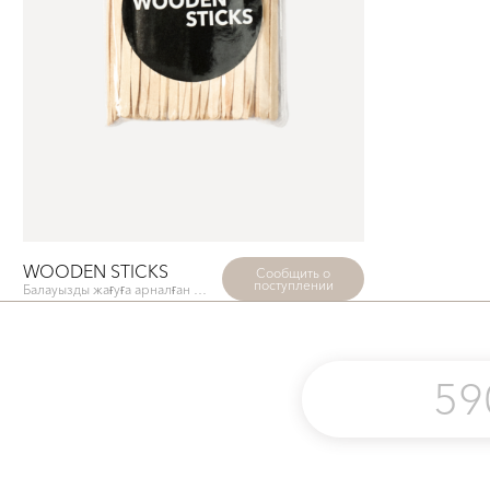
WOODEN STICKS
Сообщить о
поступлении
Балауызды жағуға арналған ағаш шпательдер
59