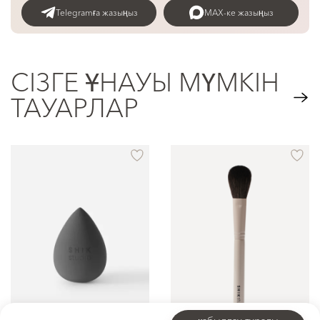
Telegramға жазыңыз
MAX-ке жазыңыз
СІЗГЕ ҰНАУЫ МҮМКІН
ТАУАРЛАР