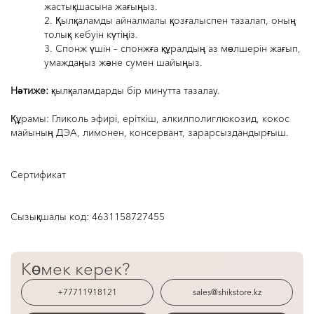
жастықшасына жағыңыз.
2. Қылқаламды айналмалы қозғалыспен тазалап, оның
толық кебуін күтіңіз.
3.
Спонж үшін – спонжға құралдың аз мөлшерін жағып,
умаждаңыз және сумен шайыңыз.
Нәтиже
:
қылқаламдарды бір минутта тазалау
.
Құрамы:
Гликоль эфирі, еріткіш, алкилполиглюкозид, кокос
майының ДЭА, лимонен, консервант, зарарсыздандырғыш.
Сертификат
Сызықшалы код:
4631158727455
Көмек керек?
+77711918121
sales@shikstore.kz