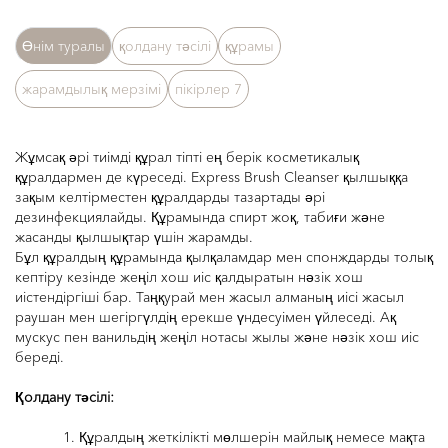
Өнім туралы
қолдану тәсілі
құрамы
жарамдылық мерзімі
пікірлер
7
Жұмсақ әрі тиімді құрал тіпті ең берік косметикалық
құралдармен де күреседі. Express Brush Cleanser қылшыққа
зақым келтірместен құралдарды тазартады әрі
дезинфекциялайды. Құрамында спирт жоқ, табиғи және
жасанды қылшықтар үшін жарамды.
Бұл құралдың құрамында қылқаламдар мен спонждарды толық
кептіру кезінде жеңіл хош иіс қалдыратын нәзік хош
иістендіргіші бар. Таңқурай мен жасыл алманың иісі жасыл
раушан мен шегіргүлдің ерекше үндесуімен үйлеседі. Ақ
мускус пен ванильдің жеңіл нотасы жылы және нәзік хош иіс
береді.
Қолдану тәсілі
:
1. Құралдың жеткілікті мөлшерін майлық немесе мақта