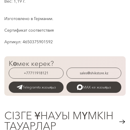
Вес: 1,19 г.
Изготовлено в Германии.
Сертификат соответствия
Артикул:
4650375901592
Көмек керек?
+77711918121
sales@shikstore.kz
Telegramға жазыңыз
MAX-ке жазыңыз
СІЗГЕ ҰНАУЫ МҮМКІН
ТАУАРЛАР