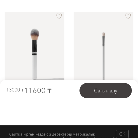
11600 ₸
13000 ₸
ҚЫЛҚАЛАМ № 02
ҚЫЛҚАЛАМ № 11
Барлық текстураларға жарайтын әмбебап бет қылқаламы
Қабақ бояуын өңдеуге арналған көз қылқаламы, smoky eyes стиліндегі макияжды жасауға өте ыңғайлы
Сообщить о поступлении
Сообщить о поступлении
OK
Сайтқа кірген кезде сіз деректерді метрикалық