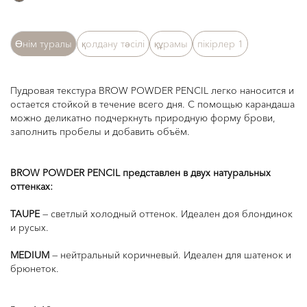
Өнім туралы
қолдану тәсілі
құрамы
пікірлер
1
Пудровая текстура BROW POWDER PENCIL легко наносится и
остается стойкой в течение всего дня. С помощью карандаша
можно деликатно подчеркнуть природную форму брови,
заполнить пробелы и добавить объём.
BROW POWDER PENCIL представлен в двух натуральных
оттенках:
TAUPE
— светлый холодный оттенок. Идеален доя блондинок
и русых.
MEDIUM
— нейтральный коричневый. Идеален для шатенок и
брюнеток.