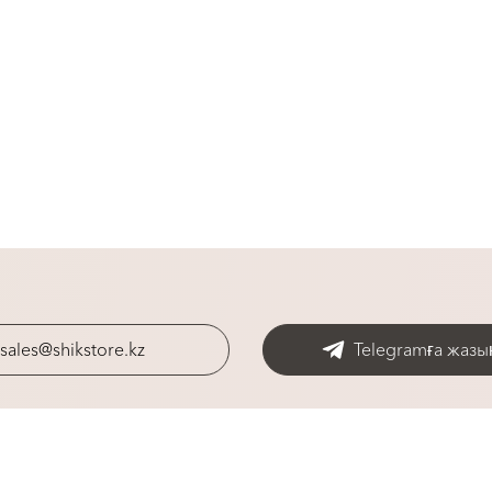
sales@shikstore.kz
Telegramға жазы