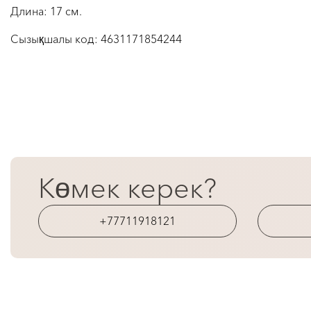
Длина: 17 см.
Сызықшалы код:
4631171854244
Көмек керек?
+77711918121