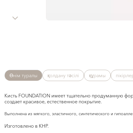
Өнім туралы
қолдану тәсілі
құрамы
пікірл
Кисть FOUNDATION имеет тщательно продуманную форму
создает красивое, естественное покрытие.
Выполнена из мягкого, эластичного, синтетического и гипоалл
Изготовлено в КНР.