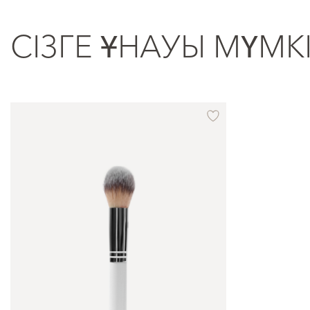
СІЗГЕ ҰНАУЫ МҮМК