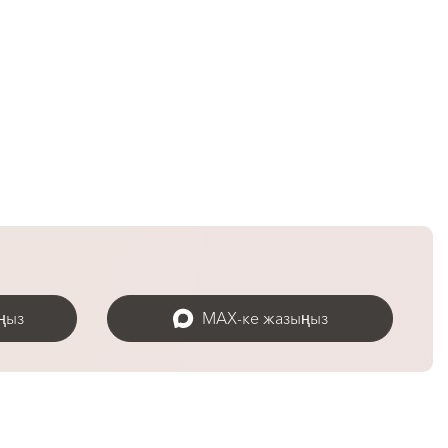
ңыз
MAX-ке жазыңыз