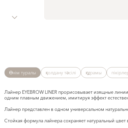
Өнім туралы
қолдану тәсілі
құрамы
пікірле
Лайнер EYEBROW LINER прорисовывает изящные линии, 
одним плавным движением, имитируя эффект естестве
⠀
Лайнер представлен в одном универсальном натуральн
⠀
Стойкая формула лайнера сохраняет натуральный цвет в