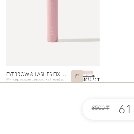
33%
EYEBROW & LASHES FIX CARE GEL
6100 ₸
Фиксирующая сыворотка (гель) для бровей и ресниц
4074.82 ₸
61
8500 ₸