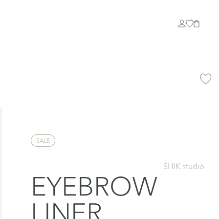
SALE
SHIK studio
EYEBROW
LINER