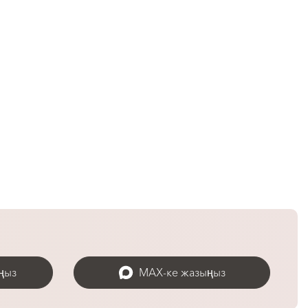
ңыз
MAX-ке жазыңыз