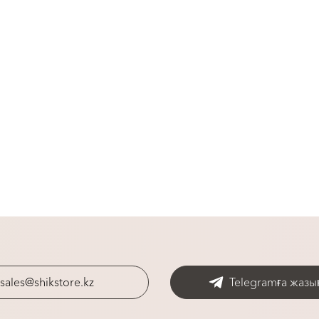
sales@shikstore.kz
Telegramға жазы