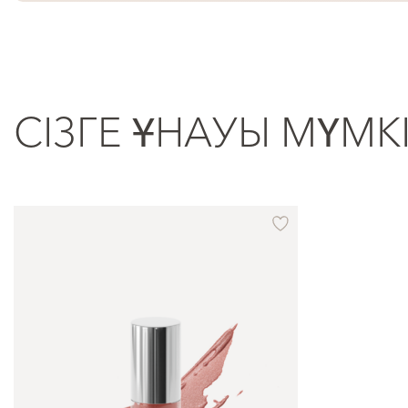
СІЗГЕ ҰНАУЫ МҮМК