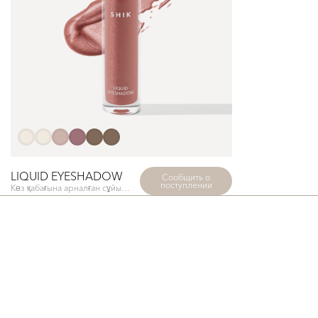
LIQUID EYESHADOW
Сообщить о
поступлении
Көз қабағына арналған сұйық бояу