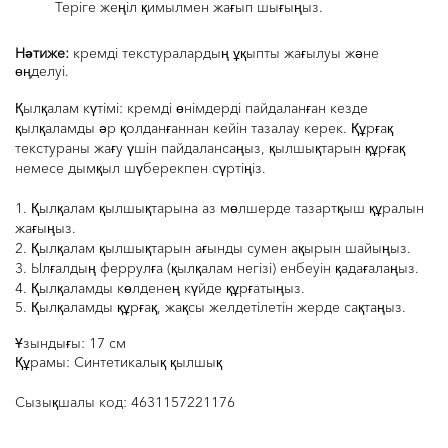
Теріге жеңіл қимылмен жағы
п шығыңыз
.
Нәтиже
:
кремді текстуралардың ұқыпты жағылуы және
өңделуі.
Қылқалам күтімі:
кремді өнімдерді пайдаланған кезде
қылқаламды әр қолданғаннан кейін тазалау керек. Құрғақ
текстураны жағу үшін пайдалансаңыз, қылшықтарын құрғақ
немесе дымқыл шүберекпен сүртіңіз
.
1.
Қылқалам
қылшықтарына
аз
мөлшерде
тазартқыш
құралын
жағыңыз
.
2.
Қылқалам
қылшықтарын
ағынды
сумен
ақырын
шайыңыз
.
3.
Ылғалдың
феррулға
(
қылқалам
негізі
)
енбеуін
қадағалаңыз
.
4.
Қылқаламды
көлденең
күйде
құрғатыңыз
.
5.
Қылқаламды
құрғақ
,
жақсы
желдетілетін
жерде
сақтаңыз
.
Ұзындығы: 17 см
Құрамы: Синтетикалық қылшық
Сызықшалы код:
4631157221176