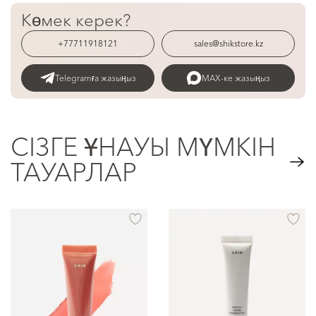
Көмек керек?
+77711918121
sales@shikstore.kz
Telegramға жазыңыз
MAX-ке жазыңыз
СІЗГЕ ҰНАУЫ МҮМКІН
ТАУАРЛАР