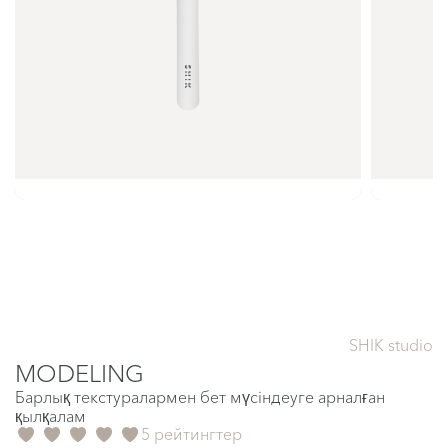
SHIK studio
MODELING
Барлық текстуралармен бет мүсіндеуге арналған
қылқалам
5 рейтингтер