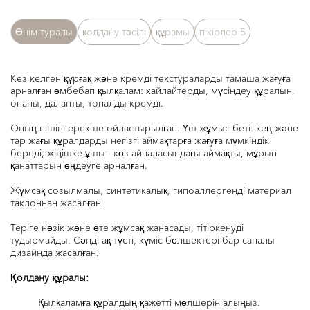
Өнім туралы
қолдану тәсілі
құрамы
пікірлер
5
Кез келген құрғақ және кремді текстураларды тамаша жағуға
арналған әмбебап қылқалам: хайлайтерды, мүсіндеу құралын,
опаны, далапты, тоналды кремді.
Оның пішіні ерекше ойластырылған. Үш жұмыс беті: кең және
тар жағы құралдарды негізгі аймақтарға жағуға мүмкіндік
береді; жіңішке ұшы - көз айналасындағы аймақты, мұрын
қанаттарын өңдеуге арналған.
Жұмсақ созылмалы, синтетикалық, гипоаллергенді материал
таклоннан жасалған.
Теріге нәзік және өте жұмсақ жанасады, тітіркенуді
тудырмайды. Сәнді ақ түсті, күміс бөлшектері бар сапалы
дизайнда жасалған.
Қолдану құралы
:
Қылқаламға құралдың қажетті мөлшерін алыңыз.