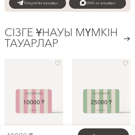
Telegramға жазыңыз
MAX-ке жазыңыз
СІЗГЕ ҰНАУЫ МҮМКІН
ТАУАРЛАР