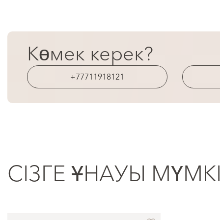
Көмек керек?
+77711918121
СІЗГЕ ҰНАУЫ МҮМК