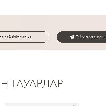
sales@shikstore.kz
Telegramға жазы
ІН ТАУАРЛАР