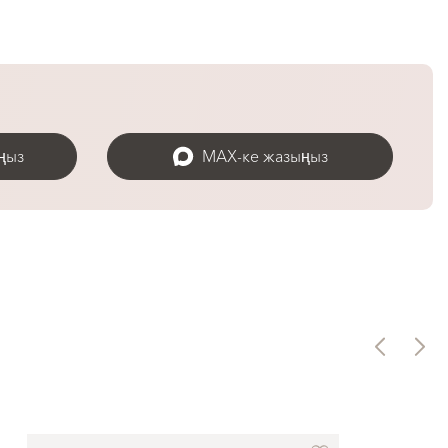
ңыз
MAX-ке жазыңыз