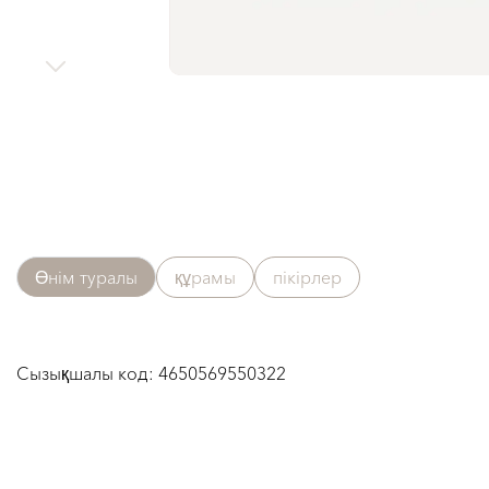
Өнім туралы
құрамы
пікірлер
Сызықшалы код:
4650569550322