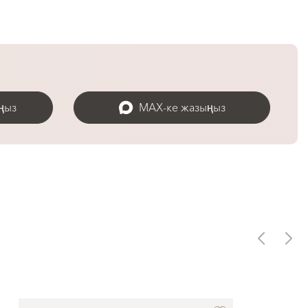
ңыз
MAX-ке жазыңыз