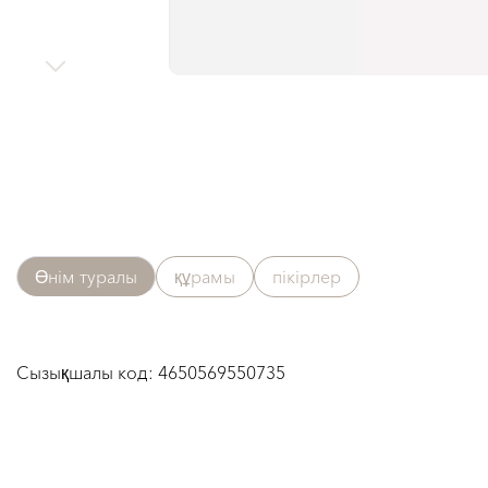
Өнім туралы
құрамы
пікірлер
Сызықшалы код:
4650569550735