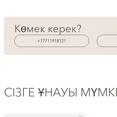
Көмек керек?
+77711918121
СІЗГЕ ҰНАУЫ МҮМК