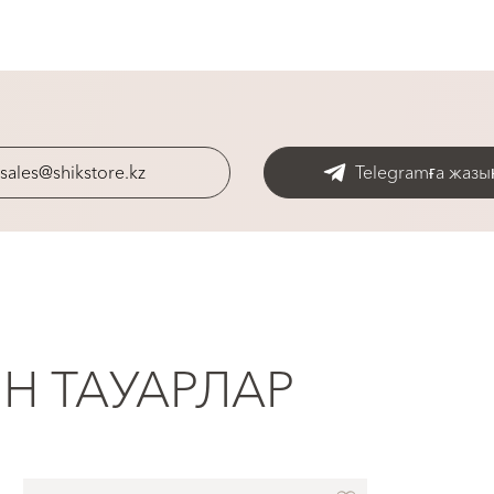
sales@shikstore.kz
Telegramға жазы
ІН ТАУАРЛАР