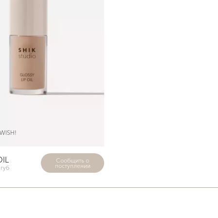
 WISH!
OIL
Сообщить о
поступлении
губ