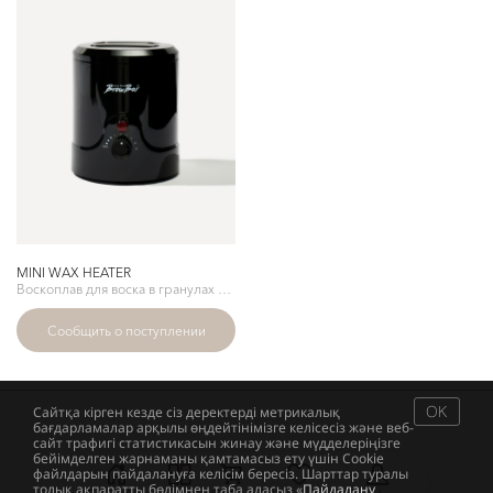
MINI WAX HEATER
Воскоплав для воска в гранулах или брикетах SHIK PRO BROW BAR
Сообщить о поступлении
OK
Сайтқа кірген кезде сіз деректерді метрикалық
бағдарламалар арқылы өңдейтінімізге келісесіз және веб-
сайт трафигі статистикасын жинау және мүдделеріңізге
бейімделген жарнаманы қамтамасыз ету үшін Cookie
файлдарын пайдалануға келісім бересіз. Шарттар туралы
толық ақпаратты бөлімнен таба аласыз «
Пайдалану