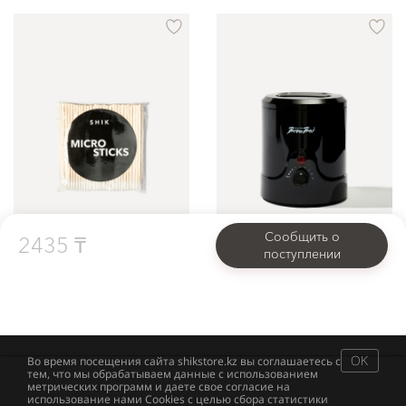
Сообщить о
2435 ₸
поступлении
MICRO STICKS
MINI WAX HEATER
Тонкие деревянные палочки для бровей 100 шт
Воскоплав для воска в гранулах или брикетах SHIK PRO BROW BAR
Сообщить о поступлении
Сообщить о поступлении
OK
Во время посещения сайта shikstore.kz вы соглашаетесь с
тем, что мы обрабатываем данные с использованием
метрических программ и даете свое согласие на
использование нами Cookies с целью сбора статистики